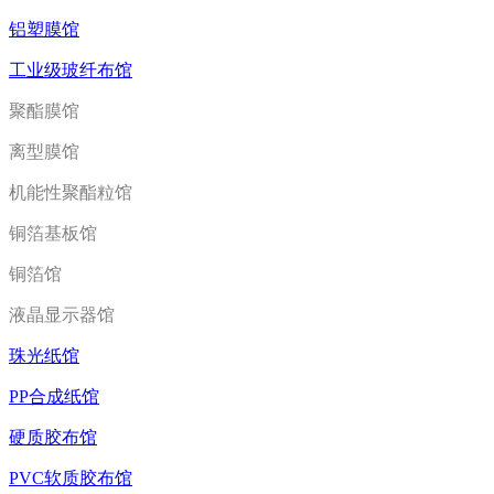
铝塑膜馆
工业级玻纤布馆
聚酯膜馆
离型膜馆
机能性聚酯粒馆
铜箔基板馆
铜箔馆
液晶显示器馆
珠光纸馆
PP合成纸馆
硬质胶布馆
PVC软质胶布馆