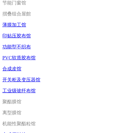
节能门窗馆
摺叠组合屋館
薄膜加工馆
印贴压胶布馆
功能型不织布
PVC软质胶布馆
合成皮馆
开关柜及变压器馆
工业级玻纤布馆
聚酯膜馆
离型膜馆
机能性聚酯粒馆