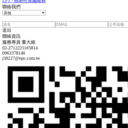
LFT / 熱塑性長纖複材
聯絡我們
送出
聯絡資訊
服務專員
董大維
02-27122211#5814
0963378140
j30227@npc.com.tw