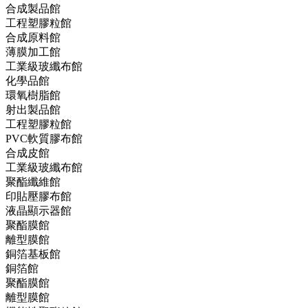
合成製品館
工程塑膠粒館
合成原料館
薄膜加工館
工業級玻纖布館
化學品館
環氧樹脂館
射出製品館
工程塑膠粒館
PVC軟質膠布館
合成皮館
工業級玻纖布館
聚酯纖維館
印貼壓膠布館
液晶顯示器館
聚酯膜館
離型膜館
銅箔基板館
銅箔館
聚酯膜館
離型膜館