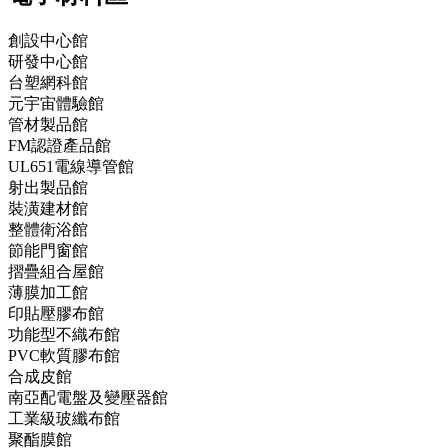
創設中心館
研發中心館
台塑網科館
元宇宙體驗館
管材製品館
FM認證產品館
UL651電線導管館
射出製品館
裝潢建材館
整體衛浴館
節能門窗館
摺疊組合屋館
薄膜加工館
印貼壓膠布館
功能型不織布館
PVC軟質膠布館
合成皮館
南亞配電盤及變壓器館
工業級玻纖布館
聚酯膜館