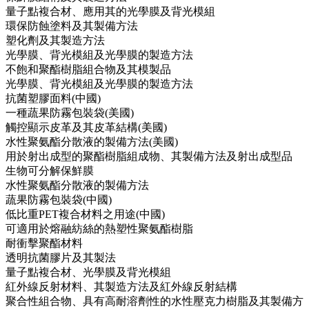
量子點複合材、應用其的光學膜及背光模組
環保防蝕塗料及其製備方法
塑化劑及其製造方法
光學膜、背光模組及光學膜的製造方法
不飽和聚酯樹脂組合物及其模製品
光學膜、背光模組及光學膜的製造方法
抗菌塑膠面料(中國)
一種蔬果防霧包裝袋(美國)
觸控顯示皮革及其皮革結構(美國)
水性聚氨酯分散液的製備方法(美國)
用於射出成型的聚酯樹脂組成物、其製備方法及射出成型品
生物可分解保鮮膜
水性聚氨酯分散液的製備方法
蔬果防霧包裝袋(中國)
低比重PET複合材料之用途(中國)
可適用於熔融紡絲的熱塑性聚氨酯樹脂
耐衝擊聚酯材料
透明抗菌膠片及其製法
量子點複合材、光學膜及背光模組
紅外線反射材料、其製造方法及紅外線反射結構
聚合性組合物、具有高耐溶劑性的水性壓克力樹脂及其製備方