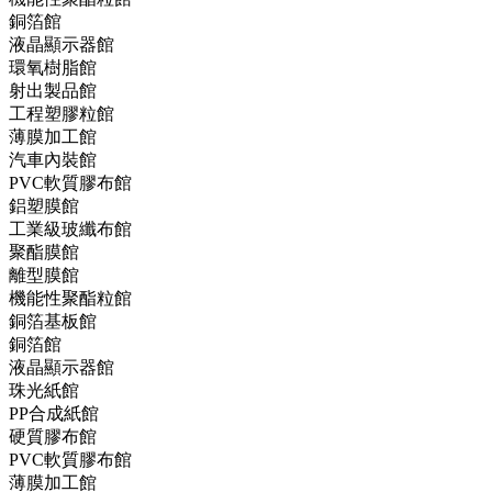
銅箔館
液晶顯示器館
環氧樹脂館
射出製品館
工程塑膠粒館
薄膜加工館
汽車內裝館
PVC軟質膠布館
鋁塑膜館
工業級玻纖布館
聚酯膜館
離型膜館
機能性聚酯粒館
銅箔基板館
銅箔館
液晶顯示器館
珠光紙館
PP合成紙館
硬質膠布館
PVC軟質膠布館
薄膜加工館