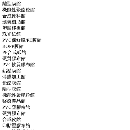
離型膜館
機能性聚酯粒館
合成原料館
環氧樹脂館
塑膠棧板館
珠光紙館
PVC保鮮膜/PE膜館
BOPP膜館
PP合成紙館
硬質膠布館
PVC軟質膠布館
鋁塑膜館
薄膜加工館
聚酯膜館
離型膜館
機能性聚酯粒館
醫療產品館
PVC塑膠粒館
硬質膠布館
合成皮館
印貼壓膠布館