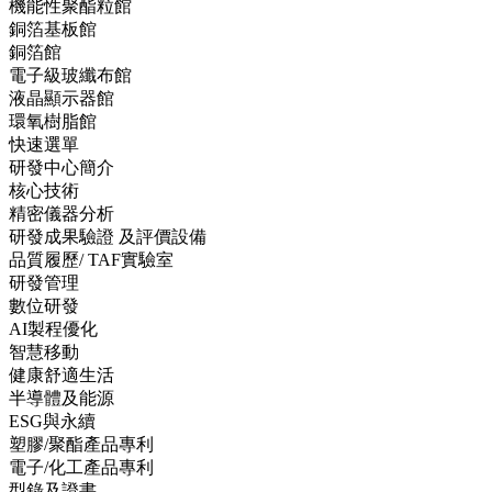
機能性聚酯粒館
銅箔基板館
銅箔館
電子級玻纖布館
液晶顯示器館
環氧樹脂館
快速選單
研發中心簡介
核心技術
精密儀器分析
研發成果驗證 及評價設備
品質履歷/ TAF實驗室
研發管理
數位研發
AI製程優化
智慧移動
健康舒適生活
半導體及能源
ESG與永續
塑膠/聚酯產品專利
電子/化工產品專利
型錄及證書