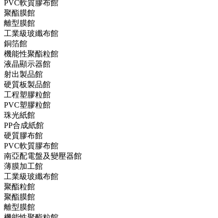
PVC軟質膠布館
聚酯膜館
離型膜館
工業級玻纖布館
銅箔館
機能性聚酯粒館
液晶顯示器館
射出製品館
硬質板製品館
工程塑膠粒館
PVC塑膠粒館
珠光紙館
PP合成紙館
硬質膠布館
PVC軟質膠布館
南亞配電盤及變壓器館
薄膜加工館
工業級玻纖布館
聚酯粒館
聚酯膜館
離型膜館
機能性聚酯粒館