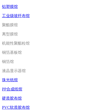
铝塑膜馆
工业级玻纤布馆
聚酯膜馆
离型膜馆
机能性聚酯粒馆
铜箔基板馆
铜箔馆
液晶显示器馆
珠光纸馆
PP合成纸馆
硬质胶布馆
PVC软质胶布馆