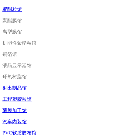
聚酯粒馆
聚酯膜馆
离型膜馆
机能性聚酯粒馆
铜箔馆
液晶显示器馆
环氧树脂馆
射出制品馆
工程塑胶粒馆
薄膜加工馆
汽车内装馆
PVC软质胶布馆