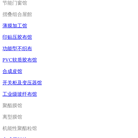
节能门窗馆
摺叠组合屋館
薄膜加工馆
印贴压胶布馆
功能型不织布
PVC软质胶布馆
合成皮馆
开关柜及变压器馆
工业级玻纤布馆
聚酯膜馆
离型膜馆
机能性聚酯粒馆