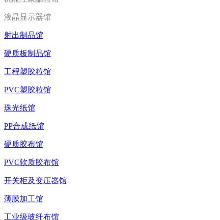
液晶显示器馆
射出制品馆
硬质板制品馆
工程塑胶粒馆
PVC塑胶粒馆
珠光纸馆
PP合成纸馆
硬质胶布馆
PVC软质胶布馆
开关柜及变压器馆
薄膜加工馆
工业级玻纤布馆