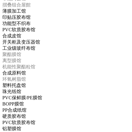
摺叠组合屋館
薄膜加工馆
印贴压胶布馆
功能型不织布
PVC软质胶布馆
合成皮馆
开关柜及变压器馆
工业级玻纤布馆
聚酯膜馆
离型膜馆
机能性聚酯粒馆
合成原料馆
环氧树脂馆
塑料托盘馆
珠光纸馆
PVC保鲜膜/PE膜馆
BOPP膜馆
PP合成纸馆
硬质胶布馆
PVC软质胶布馆
铝塑膜馆