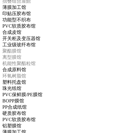
摺叠组合屋館
薄膜加工馆
印贴压胶布馆
功能型不织布
PVC软质胶布馆
合成皮馆
开关柜及变压器馆
工业级玻纤布馆
聚酯膜馆
离型膜馆
机能性聚酯粒馆
合成原料馆
环氧树脂馆
塑料托盘馆
珠光纸馆
PVC保鲜膜/PE膜馆
BOPP膜馆
PP合成纸馆
硬质胶布馆
PVC软质胶布馆
铝塑膜馆
薄膜加工馆