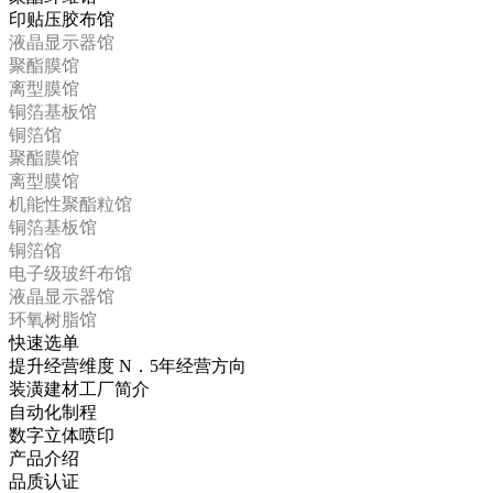
印贴压胶布馆
液晶显示器馆
聚酯膜馆
离型膜馆
铜箔基板馆
铜箔馆
聚酯膜馆
离型膜馆
机能性聚酯粒馆
铜箔基板馆
铜箔馆
电子级玻纤布馆
液晶显示器馆
环氧树脂馆
快速选单
提升经营维度 N．5年经营方向
装潢建材工厂简介
自动化制程
数字立体喷印
产品介绍
品质认证