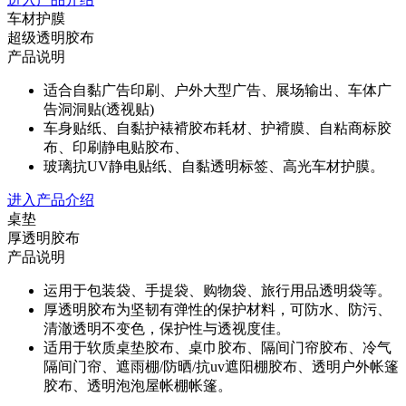
车材护膜
超级透明胶布
产品说明
适合自黏广告印刷、户外大型广告、展场输出、车体广
告洞洞贴(透视贴)
车身贴纸、自黏护裱褙胶布耗材、护褙膜、自粘商标胶
布、印刷静电贴胶布、
玻璃抗UV静电贴纸、自黏透明标签、高光车材护膜。
进入产品介绍
桌垫
厚透明胶布
产品说明
运用于包装袋、手提袋、购物袋、旅行用品透明袋等。
厚透明胶布为坚韧有弹性的保护材料，可防水、防污、
清澈透明不变色，保护性与透视度佳。
适用于软质桌垫胶布、桌巾胶布、隔间门帘胶布、冷气
隔间门帘、遮雨棚/防晒/抗uv遮阳棚胶布、透明户外帐篷
胶布、透明泡泡屋帐棚帐篷。