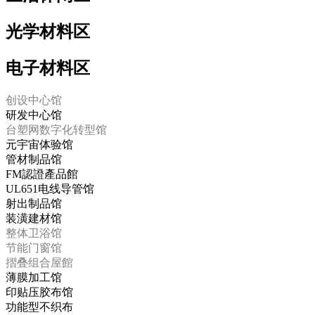
光学材料区
电子材料区
创设中心馆
研发中心馆
台塑网数字化转型馆
元宇宙体验馆
管材制品馆
FM認證產品館
UL651电线导管馆
射出制品馆
装潢建材馆
整体卫浴馆
节能门窗馆
摺叠组合屋館
薄膜加工馆
印贴压胶布馆
功能型不织布