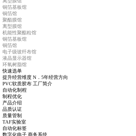
离型膜馆
铜箔基板馆
铜箔馆
聚酯膜馆
离型膜馆
机能性聚酯粒馆
铜箔基板馆
铜箔馆
电子级玻纤布馆
液晶显示器馆
环氧树脂馆
快速选单
提升经营维度 N．5年经营方向
PVC软质胶布 工厂简介
自动化制程
制程优化
产品介绍
品质认证
质量管制
TAF实验室
自动化标签
数字化电子 商务系统