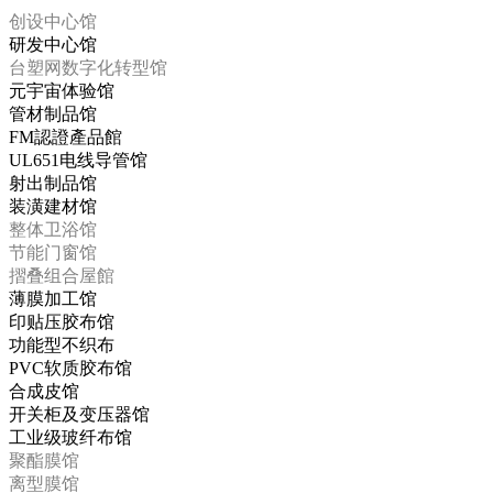
创设中心馆
研发中心馆
台塑网数字化转型馆
元宇宙体验馆
管材制品馆
FM認證產品館
UL651电线导管馆
射出制品馆
装潢建材馆
整体卫浴馆
节能门窗馆
摺叠组合屋館
薄膜加工馆
印贴压胶布馆
功能型不织布
PVC软质胶布馆
合成皮馆
开关柜及变压器馆
工业级玻纤布馆
聚酯膜馆
离型膜馆