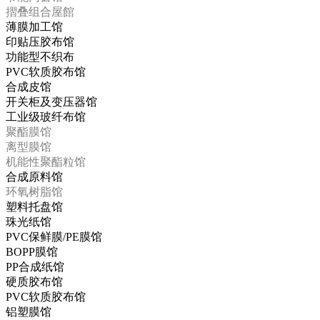
摺叠组合屋館
薄膜加工馆
印贴压胶布馆
功能型不织布
PVC软质胶布馆
合成皮馆
开关柜及变压器馆
工业级玻纤布馆
聚酯膜馆
离型膜馆
机能性聚酯粒馆
合成原料馆
环氧树脂馆
塑料托盘馆
珠光纸馆
PVC保鲜膜/PE膜馆
BOPP膜馆
PP合成纸馆
硬质胶布馆
PVC软质胶布馆
铝塑膜馆