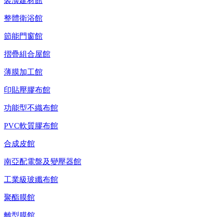
裝潢建材館
整體衛浴館
節能門窗館
摺疊組合屋館
薄膜加工館
印貼壓膠布館
功能型不織布館
PVC軟質膠布館
合成皮館
南亞配電盤及變壓器館
工業級玻纖布館
聚酯膜館
離型膜館