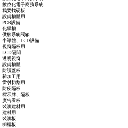
數位化電子商務系統
我要找硬板
設備槽體用
PCB設備
化學槽
供酸系統閥箱
半導體、LCD設備
視窗隔板用
LCD隔間
透明視窗
設備槽體
防護蓋板
雜加工用
雷射切割用
防疫隔板
標示牌、隔板
廣告看板
裝潢建材用
建材用
裝潢板
櫥櫃板