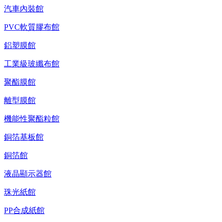
汽車內裝館
PVC軟質膠布館
鋁塑膜館
工業級玻纖布館
聚酯膜館
離型膜館
機能性聚酯粒館
銅箔基板館
銅箔館
液晶顯示器館
珠光紙館
PP合成紙館