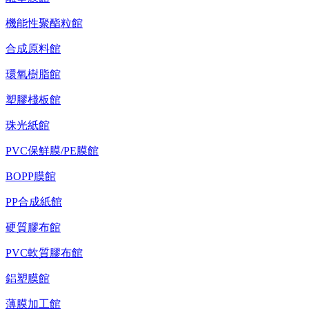
機能性聚酯粒館
合成原料館
環氧樹脂館
塑膠棧板館
珠光紙館
PVC保鮮膜/PE膜館
BOPP膜館
PP合成紙館
硬質膠布館
PVC軟質膠布館
鋁塑膜館
薄膜加工館