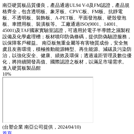
南亞硬質板品質優良，產品通過UL94 V-0及FM認證，產品規
格齊全，包含透明板、象牙板、CPVC板、FM板、抗靜電
板、不透明板、裝飾板、A-PET板、平面發泡板、硬殼發泡
板、車體用板、裝潢板等。 工廠通過ISO(9001、14001、
45001)及TAF國家實驗室認證，可適用於電子半導體之濕製程
設備及化學處理槽；板材噴印防偽條碼，提供防偽驗證服務，
以保障客戶權益。 南亞板無重金屬等有害物質成份，安全無
虞且友善環境，積極推動能源轉型、再生能源、減碳及污染防
治，以強化安全、健康、績效及環保；透過遠距管理及數位優
化，將持續開發高值、國際認證之板材，以滿足市場需求。
進入硬質板製品館
10%
(台塑企業 南亞公司提供，2024/04/10)
首頁