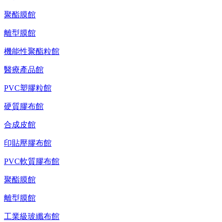
聚酯膜館
離型膜館
機能性聚酯粒館
醫療產品館
PVC塑膠粒館
硬質膠布館
合成皮館
印貼壓膠布館
PVC軟質膠布館
聚酯膜館
離型膜館
工業級玻纖布館