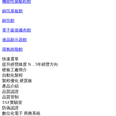
機能性聚酯粒館
銅箔基板館
銅箔館
電子級玻纖布館
液晶顯示器館
環氧樹脂館
快速選單
提升經營維度 N．5年經營方向
硬板工廠簡介
自動化製程
製程優化 硬質板
產品介紹
品質認證
品質管制
TAF實驗室
防偽認證
數位化電子 商務系統