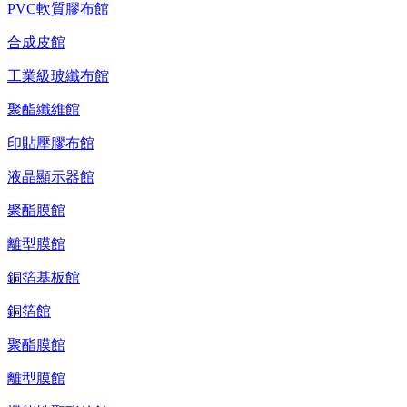
PVC軟質膠布館
合成皮館
工業級玻纖布館
聚酯纖維館
印貼壓膠布館
液晶顯示器館
聚酯膜館
離型膜館
銅箔基板館
銅箔館
聚酯膜館
離型膜館