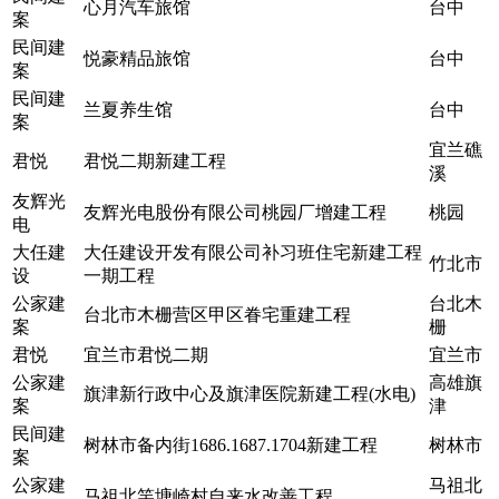
心月汽车旅馆
台中
案
民间建
悦豪精品旅馆
台中
案
民间建
兰夏养生馆
台中
案
宜兰礁
君悦
君悦二期新建工程
溪
友辉光
友辉光电股份有限公司桃园厂增建工程
桃园
电
大任建
大任建设开发有限公司补习班住宅新建工程
竹北市
设
一期工程
公家建
台北木
台北市木栅营区甲区眷宅重建工程
案
栅
君悦
宜兰市君悦二期
宜兰市
公家建
高雄旗
旗津新行政中心及旗津医院新建工程(水电)
案
津
民间建
树林市备内街1686.1687.1704新建工程
树林市
案
公家建
马祖北
马祖北竿塘崎村自来水改善工程