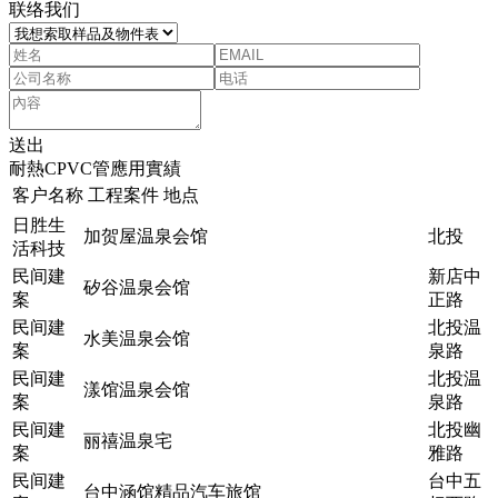
联络我们
送出
耐熱CPVC管應用實績
客户名称
工程案件
地点
日胜生
加贺屋温泉会馆
北投
活科技
民间建
新店中
矽谷温泉会馆
案
正路
民间建
北投温
水美温泉会馆
案
泉路
民间建
北投温
漾馆温泉会馆
案
泉路
民间建
北投幽
丽禧温泉宅
案
雅路
民间建
台中五
台中涵馆精品汽车旅馆