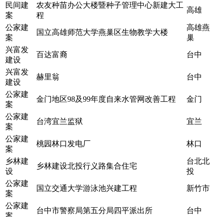
民间建
农友种苗办公大楼暨种子管理中心新建大工
高雄
案
程
公家建
高雄燕
国立高雄师范大学燕巢区生物教学大楼
案
巢
兴富发
百达富裔
台中
建设
兴富发
赫里翁
台中
建设
公家建
金门地区98及99年度自来水管网改善工程
金门
案
公家建
台湾宜兰监狱
宜兰
案
公家建
桃园林口发电厂
林口
案
乡林建
台北北
乡林建设北投行义路集合住宅
设
投
公家建
国立交通大学游泳池兴建工程
新竹市
案
公家建
台中市警察局第五分局四平派出所
台中
案