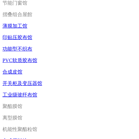
节能门窗馆
摺叠组合屋館
薄膜加工馆
印贴压胶布馆
功能型不织布
PVC软质胶布馆
合成皮馆
开关柜及变压器馆
工业级玻纤布馆
聚酯膜馆
离型膜馆
机能性聚酯粒馆