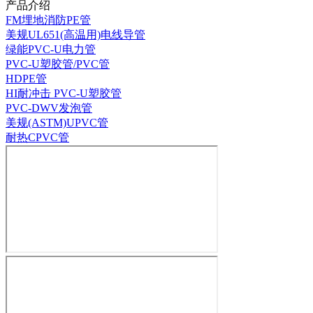
产品介绍
FM埋地消防PE管
美规UL651(高温用)电线导管
绿能PVC-U电力管
PVC-U塑胶管/PVC管
HDPE管
HI耐冲击 PVC-U塑胶管
PVC-DWV发泡管
美规(ASTM)UPVC管
耐热CPVC管