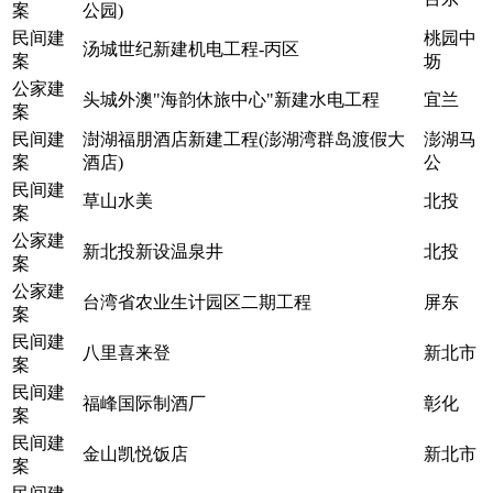
案
公园)
民间建
桃园中
汤城世纪新建机电工程-丙区
案
坜
公家建
头城外澳"海韵休旅中心"新建水电工程
宜兰
案
民间建
澍湖福朋酒店新建工程(澎湖湾群岛渡假大
澎湖马
案
酒店)
公
民间建
草山水美
北投
案
公家建
新北投新设温泉井
北投
案
公家建
台湾省农业生计园区二期工程
屏东
案
民间建
八里喜来登
新北市
案
民间建
福峰国际制酒厂
彰化
案
民间建
金山凯悦饭店
新北市
案