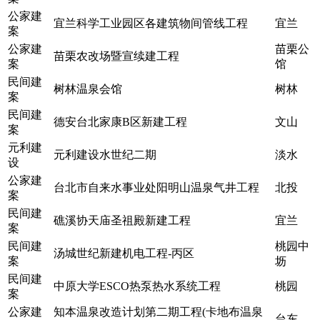
公家建
宜兰科学工业园区各建筑物间管线工程
宜兰
案
公家建
苗栗公
苗栗农改场暨宣续建工程
案
馆
民间建
树林温泉会馆
树林
案
民间建
德安台北家康B区新建工程
文山
案
元利建
元利建设水世纪二期
淡水
设
公家建
台北市自来水事业处阳明山温泉气井工程
北投
案
民间建
礁溪协天庙圣祖殿新建工程
宜兰
案
民间建
桃园中
汤城世纪新建机电工程-丙区
案
坜
民间建
中原大学ESCO热泵热水系统工程
桃园
案
公家建
知本温泉改造计划第二期工程(卡地布温泉
台东