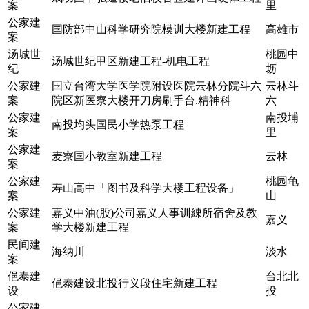
案
里
公家建
国防部中山科学研究院模训大楼新建工程
高雄市
案
汤城世
桃园中
汤城世纪甲区新建工程-机电工程
纪
坜
公家建
国立台湾大学医学院附设医院云林分院斗六
云林斗
案
院区新医寮大楼开刀房刷手台.精神科
六
公家建
南投埔
南投均头国民小学热泵工程
案
里
公家建
麦寮国小教室新建工程
云林
案
公家建
桃园龟
寿山高中「图书及科学大楼工程设备」
案
山
公家建
嘉义中油(股)公司嘉义人事训綀所宿舍及教
嘉义
案
学大楼新建工程
民间建
海纳川
淡水
案
俋泰建
台北北
俋泰建设北投行义段住宅新建工程
设
投
公家建