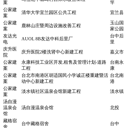
案
竿
公家建
清华大学宜兰园区公共工程
宜兰县
案
公家建
玉山国
鹿林山庄暨周边设施改善工程
案
家公园
友达光
台中后
AUOL 8B友达中科后里厂
电
里
庆升医
庆升医院2楼洗肾中心新建工程
嘉义市
院
公家建
永康科技工业区开发,租售及管理计划-道路
台南永
案
工程
康
公家建
台北市南港区胡适国民小学诚正楼重建暨活
台北南
案
动中心新建工程
港
公家建
淡水镇社区温泉会馆新建工程
淡水镇
案
汤自漫
温泉会
汤自漫温泉会馆
北投
馆
藏格宿
台中藏格宿舍
台中
舍