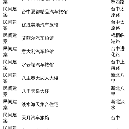
案
权西路
民间建
台中太
台中夏都精品汽车旅馆
案
原路
民间建
台中太
优胜美地汽车旅馆
案
原路
民间建
梧栖临
艾菲尔汽车旅馆
案
港路
民间建
台中进
意大利汽车旅馆
案
化路
民间建
台中上
水云端汽车旅馆
案
海路
民间建
新北八
八里春天恋人大楼
案
里
民间建
新北八
八里天泉大楼
案
里
民间建
新北淡
淡水海天集合住宅
案
水
民间建
天月汽车旅馆
台中
案
民间建