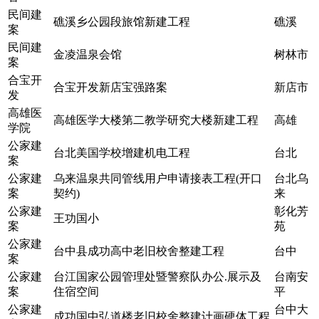
民间建
礁溪乡公园段旅馆新建工程
礁溪
案
民间建
金凌温泉会馆
树林市
案
合宝开
合宝开发新店宝强路案
新店市
发
高雄医
高雄医学大楼第二教学研究大楼新建工程
高雄
学院
公家建
台北美国学校增建机电工程
台北
案
公家建
乌来温泉共同管线用户申请接表工程(开口
台北乌
案
契约)
来
公家建
彰化芳
王功国小
案
苑
公家建
台中县成功高中老旧校舍整建工程
台中
案
公家建
台江国家公园管理处暨警察队办公.展示及
台南安
案
住宿空间
平
公家建
台中大
成功国中弘道楼老旧校舍整建计画硬体工程