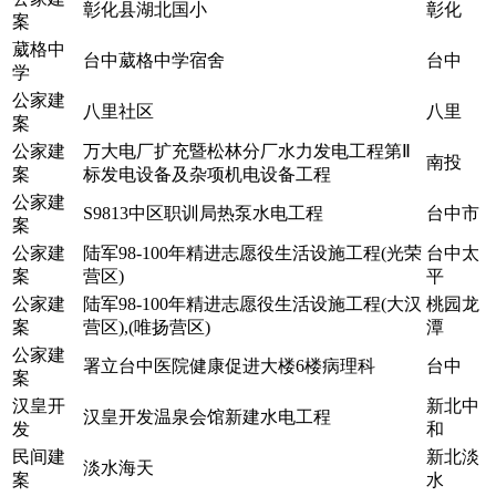
彰化县湖北国小
彰化
案
葳格中
台中葳格中学宿舍
台中
学
公家建
八里社区
八里
案
公家建
万大电厂扩充暨松林分厂水力发电工程第Ⅱ
南投
案
标发电设备及杂项机电设备工程
公家建
S9813中区职训局热泵水电工程
台中市
案
公家建
陆军98-100年精进志愿役生活设施工程(光荣
台中太
案
营区)
平
公家建
陆军98-100年精进志愿役生活设施工程(大汉
桃园龙
案
营区),(唯扬营区)
潭
公家建
署立台中医院健康促进大楼6楼病理科
台中
案
汉皇开
新北中
汉皇开发温泉会馆新建水电工程
发
和
民间建
新北淡
淡水海天
案
水