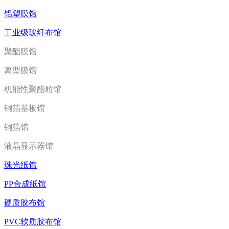
铝塑膜馆
工业级玻纤布馆
聚酯膜馆
离型膜馆
机能性聚酯粒馆
铜箔基板馆
铜箔馆
液晶显示器馆
珠光纸馆
PP合成纸馆
硬质胶布馆
PVC软质胶布馆