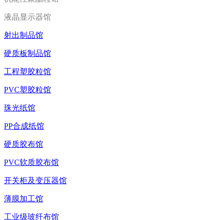
液晶显示器馆
射出制品馆
硬质板制品馆
工程塑胶粒馆
PVC塑胶粒馆
珠光纸馆
PP合成纸馆
硬质胶布馆
PVC软质胶布馆
开关柜及变压器馆
薄膜加工馆
工业级玻纤布馆