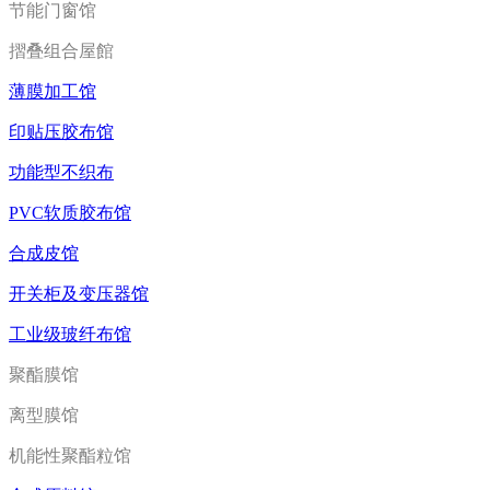
节能门窗馆
摺叠组合屋館
薄膜加工馆
印贴压胶布馆
功能型不织布
PVC软质胶布馆
合成皮馆
开关柜及变压器馆
工业级玻纤布馆
聚酯膜馆
离型膜馆
机能性聚酯粒馆