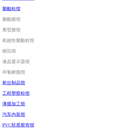
聚酯粒馆
聚酯膜馆
离型膜馆
机能性聚酯粒馆
铜箔馆
液晶显示器馆
环氧树脂馆
射出制品馆
工程塑胶粒馆
薄膜加工馆
汽车内装馆
PVC软质胶布馆