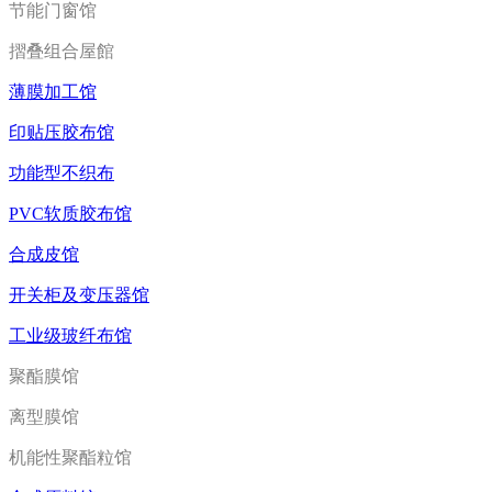
节能门窗馆
摺叠组合屋館
薄膜加工馆
印贴压胶布馆
功能型不织布
PVC软质胶布馆
合成皮馆
开关柜及变压器馆
工业级玻纤布馆
聚酯膜馆
离型膜馆
机能性聚酯粒馆