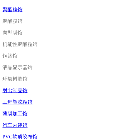
聚酯粒馆
聚酯膜馆
离型膜馆
机能性聚酯粒馆
铜箔馆
液晶显示器馆
环氧树脂馆
射出制品馆
工程塑胶粒馆
薄膜加工馆
汽车内装馆
PVC软质胶布馆