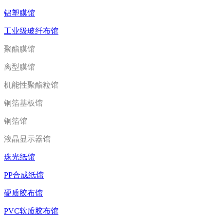
铝塑膜馆
工业级玻纤布馆
聚酯膜馆
离型膜馆
机能性聚酯粒馆
铜箔基板馆
铜箔馆
液晶显示器馆
珠光纸馆
PP合成纸馆
硬质胶布馆
PVC软质胶布馆