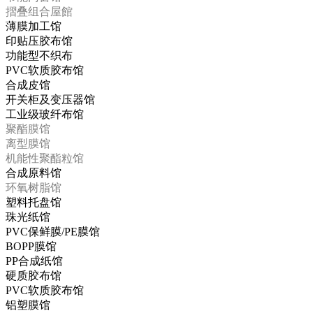
摺叠组合屋館
薄膜加工馆
印贴压胶布馆
功能型不织布
PVC软质胶布馆
合成皮馆
开关柜及变压器馆
工业级玻纤布馆
聚酯膜馆
离型膜馆
机能性聚酯粒馆
合成原料馆
环氧树脂馆
塑料托盘馆
珠光纸馆
PVC保鲜膜/PE膜馆
BOPP膜馆
PP合成纸馆
硬质胶布馆
PVC软质胶布馆
铝塑膜馆