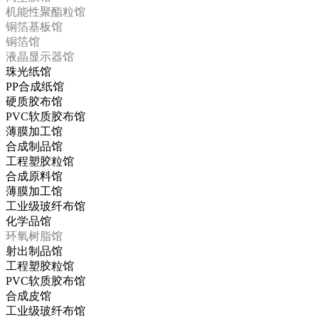
机能性聚酯粒馆
铜箔基板馆
铜箔馆
液晶显示器馆
珠光纸馆
PP合成纸馆
硬质胶布馆
PVC软质胶布馆
薄膜加工馆
合成制品馆
工程塑胶粒馆
合成原料馆
薄膜加工馆
工业级玻纤布馆
化学品馆
环氧树脂馆
射出制品馆
工程塑胶粒馆
PVC软质胶布馆
合成皮馆
工业级玻纤布馆