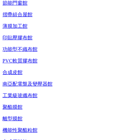
節能門窗館
摺疊組合屋館
薄膜加工館
印貼壓膠布館
功能型不織布館
PVC軟質膠布館
合成皮館
南亞配電盤及變壓器館
工業級玻纖布館
聚酯膜館
離型膜館
機能性聚酯粒館