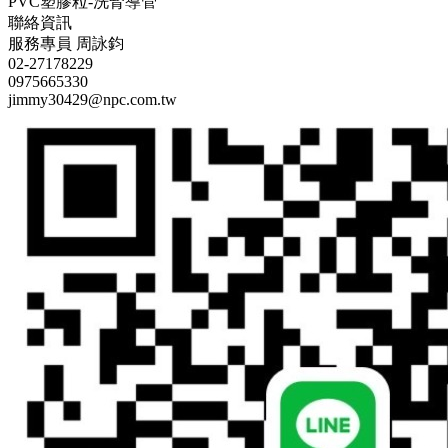
PVC塑膠粒-洗腎導管
聯絡資訊
服務專員
周詠鈞
02-27178229
0975665330
jimmy30429@npc.com.tw