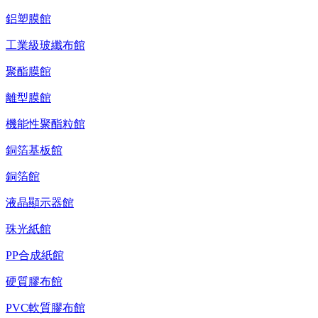
鋁塑膜館
工業級玻纖布館
聚酯膜館
離型膜館
機能性聚酯粒館
銅箔基板館
銅箔館
液晶顯示器館
珠光紙館
PP合成紙館
硬質膠布館
PVC軟質膠布館