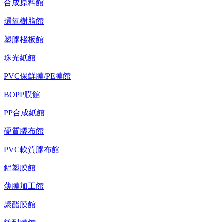
合成原料館
環氧樹脂館
塑膠棧板館
珠光紙館
PVC保鮮膜/PE膜館
BOPP膜館
PP合成紙館
硬質膠布館
PVC軟質膠布館
鋁塑膜館
薄膜加工館
聚酯膜館