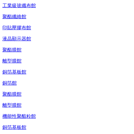
工業級玻纖布館
聚酯纖維館
印貼壓膠布館
液晶顯示器館
聚酯膜館
離型膜館
銅箔基板館
銅箔館
聚酯膜館
離型膜館
機能性聚酯粒館
銅箔基板館