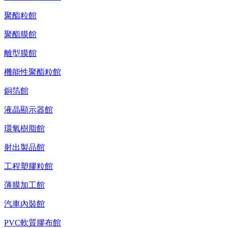
聚酯粒館
聚酯膜館
離型膜館
機能性聚酯粒館
銅箔館
液晶顯示器館
環氧樹脂館
射出製品館
工程塑膠粒館
薄膜加工館
汽車內裝館
PVC軟質膠布館