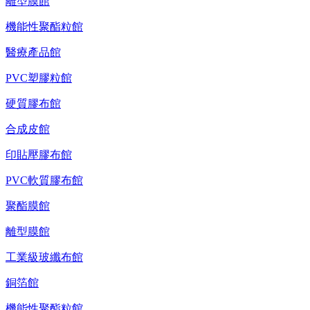
離型膜館
機能性聚酯粒館
醫療產品館
PVC塑膠粒館
硬質膠布館
合成皮館
印貼壓膠布館
PVC軟質膠布館
聚酯膜館
離型膜館
工業級玻纖布館
銅箔館
機能性聚酯粒館