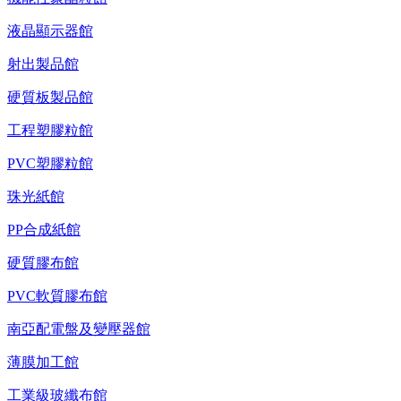
液晶顯示器館
射出製品館
硬質板製品館
工程塑膠粒館
PVC塑膠粒館
珠光紙館
PP合成紙館
硬質膠布館
PVC軟質膠布館
南亞配電盤及變壓器館
薄膜加工館
工業級玻纖布館