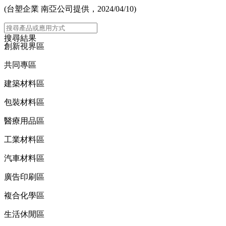
(台塑企業 南亞公司提供，2024/04/10)
主選單
搜尋結果
創新視界區
共同專區
建築材料區
包裝材料區
醫療用品區
工業材料區
汽車材料區
廣告印刷區
複合化學區
生活休閒區